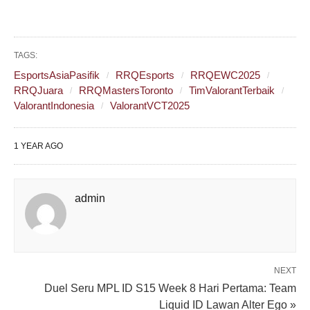
TAGS:
EsportsAsiaPasifik
RRQEsports
RRQEWC2025
RRQJuara
RRQMastersToronto
TimValorantTerbaik
ValorantIndonesia
ValorantVCT2025
1 YEAR AGO
admin
NEXT
Duel Seru MPL ID S15 Week 8 Hari Pertama: Team
Liquid ID Lawan Alter Ego »