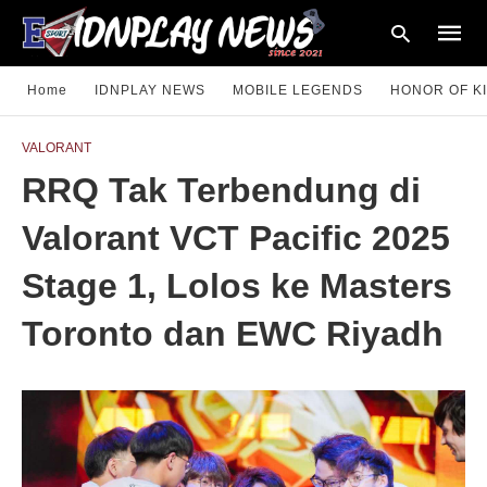
Home
IDNPLAY NEWS
MOBILE LEGENDS
HONOR OF K
VALORANT
Type
RRQ Tak Terbendung di
your
searc
query
Valorant VCT Pacific 2025
and
hit
enter:
Stage 1, Lolos ke Masters
Toronto dan EWC Riyadh