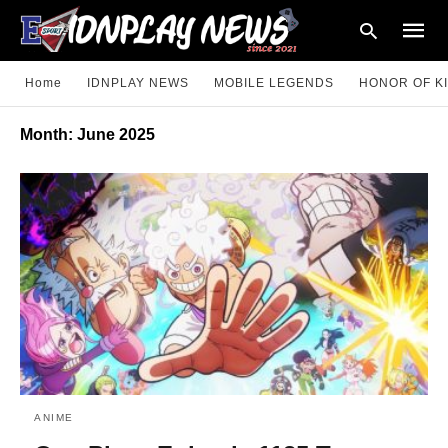
Home
IDNPLAY NEWS
MOBILE LEGENDS
HONOR OF K
Month:
June 2025
Type
your
searc
query
and
hit
enter:
ANIME