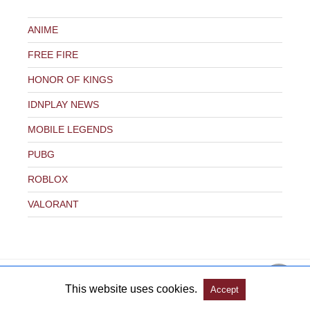
ANIME
FREE FIRE
HONOR OF KINGS
IDNPLAY NEWS
MOBILE LEGENDS
PUBG
ROBLOX
VALORANT
This website uses cookies.
Accept
Copyright @ 2026 IDNPLAY NEWS All Rights Reserved