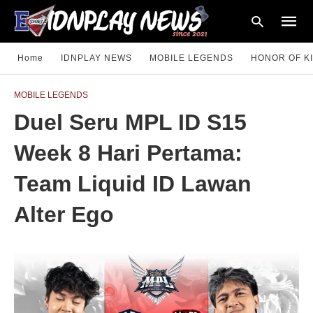
Home
IDNPLAY NEWS
MOBILE LEGENDS
HONOR OF K
MOBILE LEGENDS
Type
Duel Seru MPL ID S15
your
searc
query
Week 8 Hari Pertama:
and
hit
enter:
Team Liquid ID Lawan
Alter Ego