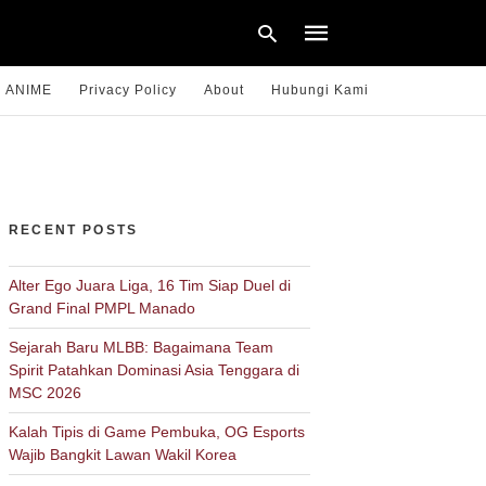
ANIME
Privacy Policy
About
Hubungi Kami
Type
your
search
query
RECENT POSTS
and
hit
enter:
Alter Ego Juara Liga, 16 Tim Siap Duel di
Grand Final PMPL Manado
Sejarah Baru MLBB: Bagaimana Team
Spirit Patahkan Dominasi Asia Tenggara di
MSC 2026
Kalah Tipis di Game Pembuka, OG Esports
Wajib Bangkit Lawan Wakil Korea