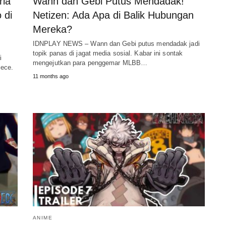
ria
Wann dan Gebi Putus Mendadak!
 di
Netizen: Ada Apa di Balik Hubungan
Mereka?
IDNPLAY NEWS – Wann dan Gebi putus mendadak jadi
topik panas di jagat media sosial. Kabar ini sontak
i
mengejutkan para penggemar MLBB…
iece.
11 months ago
ANIME