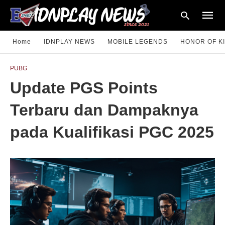
Home
IDNPLAY NEWS
MOBILE LEGENDS
HONOR OF K
PUBG
Type
Update PGS Points
your
searc
query
Terbaru dan Dampaknya
and
hit
enter:
pada Kualifikasi PGC 2025