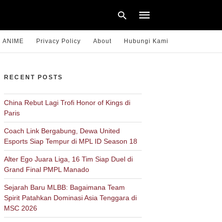
ANIME
Privacy Policy
About
Hubungi Kami
Type
RECENT POSTS
your
search
query
China Rebut Lagi Trofi Honor of Kings di
and
Paris
hit
enter:
Coach Link Bergabung, Dewa United
Esports Siap Tempur di MPL ID Season 18
Alter Ego Juara Liga, 16 Tim Siap Duel di
Grand Final PMPL Manado
Sejarah Baru MLBB: Bagaimana Team
Spirit Patahkan Dominasi Asia Tenggara di
MSC 2026