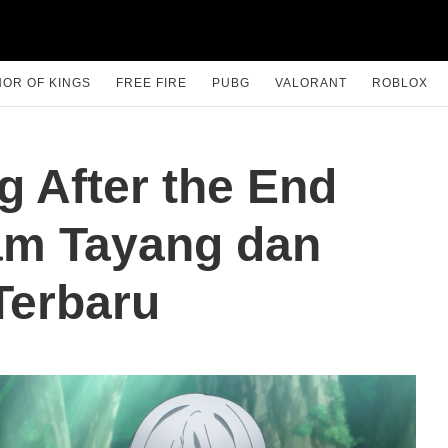
OR OF KINGS
FREE FIRE
PUBG
VALORANT
ROBLOX
g After the End
am Tayang dan
Terbaru