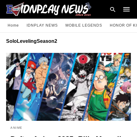
Home
IDNPLAY NEWS
MOBILE LEGENDS
HONOR OF K
SoloLevelingSeason2
Type
your
searc
query
and
hit
enter:
ANIME