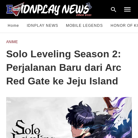
Home
IDNPLAY NEWS
MOBILE LEGENDS
HONOR OF K
ANIME
Type
Solo Leveling Season 2:
your
searc
query
Perjalanan Baru dari Arc
and
hit
enter:
Red Gate ke Jeju Island