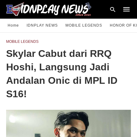
Home
IDNPLAY NEWS
MOBILE LEGENDS
HONOR OF K
MOBILE LEGENDS
Type
Skylar Cabut dari RRQ
your
searc
query
Hoshi, Langsung Jadi
and
hit
enter:
Andalan Onic di MPL ID
S16!