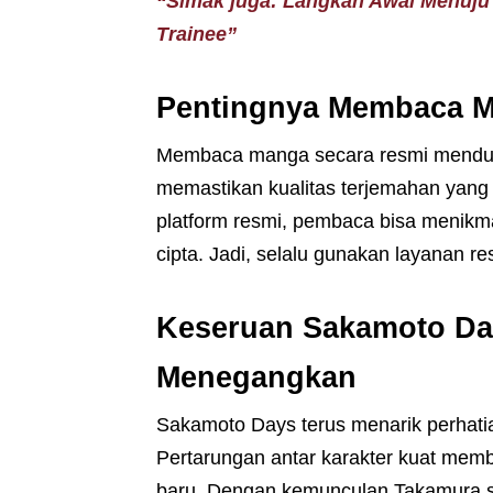
“Simak juga: Langkah Awal Menuju
Trainee”
Pentingnya Membaca 
Membaca manga secara resmi mendukun
memastikan kualitas terjemahan yang 
platform resmi, pembaca bisa menikma
cipta. Jadi, selalu gunakan layanan 
Keseruan Sakamoto Day
Menegangkan
Sakamoto Days terus menarik perhat
Pertarungan antar karakter kuat mem
baru. Dengan kemunculan Takamura s