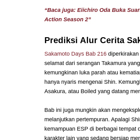
“Baca juga: Eiichiro Oda Buka Sua
Action Season 2”
Prediksi Alur Cerita S
Sakamoto Days Bab 216
diperkirakan
selamat dari serangan Takamura yan
kemungkinan luka parah atau kematian
hanya nyaris mengenai Shin. Kemungk
Asakura, atau Boiled yang datang me
Bab ini juga mungkin akan mengekspl
melanjutkan pertempuran. Apalagi Sh
kemampuan ESP di berbagai tempat di 
karakter lain yang sedang bersiap m