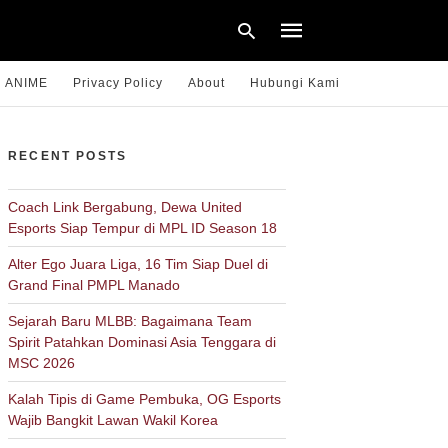
ANIME
Privacy Policy
About
Hubungi Kami
Type
RECENT POSTS
your
search
query
Coach Link Bergabung, Dewa United
and
Esports Siap Tempur di MPL ID Season 18
hit
enter:
Alter Ego Juara Liga, 16 Tim Siap Duel di
Grand Final PMPL Manado
Sejarah Baru MLBB: Bagaimana Team
Spirit Patahkan Dominasi Asia Tenggara di
MSC 2026
Kalah Tipis di Game Pembuka, OG Esports
Wajib Bangkit Lawan Wakil Korea