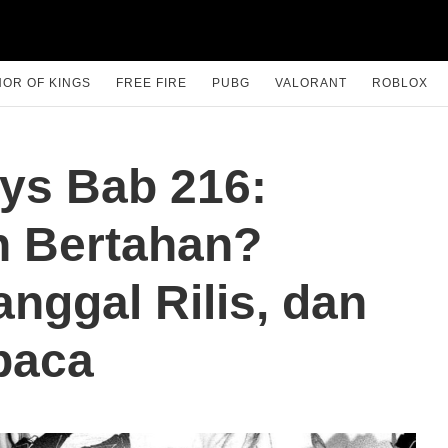
OR OF KINGS
FREE FIRE
PUBG
VALORANT
ROBLOX
ys Bab 216:
n Bertahan?
nggal Rilis, dan
baca