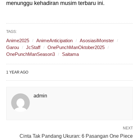
menunggu kehadiran musim terbaru ini.
TAGS:
Anime2025
AnimeAnticipation
AsosiasiMonster
Garou
JcStaff
OnePunchManOktober2025
OnePunchManSeason3
Saitama
1 YEAR AGO
admin
NEXT
Cinta Tak Pandang Ukuran: 6 Pasangan One Piece