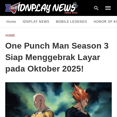
Home
IDNPLAY NEWS
MOBILE LEGENDS
HONOR OF K
ANIME
Type
One Punch Man Season 3
your
searc
query
Siap Menggebrak Layar
and
hit
enter:
pada Oktober 2025!