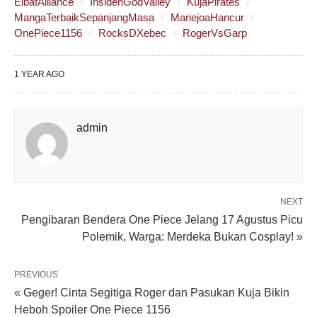
ElbafAlliance
InsidenGodValley
KujaPirates
MangaTerbaikSepanjangMasa
MariejoaHancur
OnePiece1156
RocksDXebec
RogerVsGarp
1 YEAR AGO
admin
NEXT
Pengibaran Bendera One Piece Jelang 17 Agustus Picu
Polemik, Warga: Merdeka Bukan Cosplay! »
PREVIOUS
« Geger! Cinta Segitiga Roger dan Pasukan Kuja Bikin
Heboh Spoiler One Piece 1156