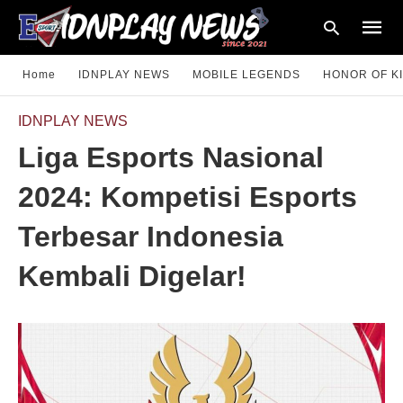
Home
IDNPLAY NEWS
MOBILE LEGENDS
HONOR OF K
IDNPLAY NEWS
Type
Liga Esports Nasional
your
searc
query
2024: Kompetisi Esports
and
hit
enter:
Terbesar Indonesia
Kembali Digelar!