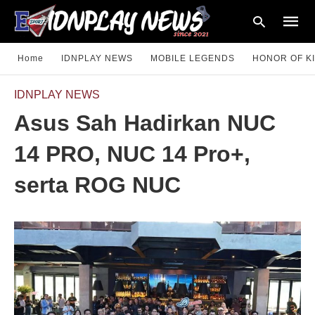
Home
IDNPLAY NEWS
MOBILE LEGENDS
HONOR OF K
IDNPLAY NEWS
Type
Asus Sah Hadirkan NUC
your
searc
query
14 PRO, NUC 14 Pro+,
and
hit
enter:
serta ROG NUC