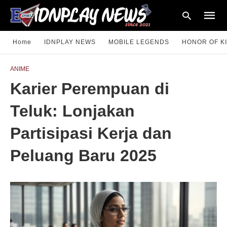
Home
IDNPLAY NEWS
MOBILE LEGENDS
HONOR OF K
ANIME
Type
Karier Perempuan di
your
searc
query
Teluk: Lonjakan
and
hit
enter:
Partisipasi Kerja dan
Peluang Baru 2025