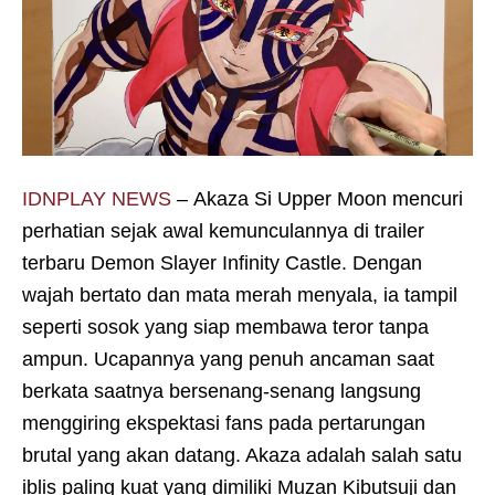
IDNPLAY NEWS
– Akaza Si Upper Moon mencuri
perhatian sejak awal kemunculannya di trailer
terbaru Demon Slayer Infinity Castle. Dengan
wajah bertato dan mata merah menyala, ia tampil
seperti sosok yang siap membawa teror tanpa
ampun. Ucapannya yang penuh ancaman saat
berkata saatnya bersenang-senang langsung
menggiring ekspektasi fans pada pertarungan
brutal yang akan datang. Akaza adalah salah satu
iblis paling kuat yang dimiliki Muzan Kibutsuji dan