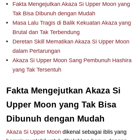
Fakta Mengejutkan Akaza Si Upper Moon yang
Tak Bisa Dibunuh dengan Mudah
Masa Lalu Tragis di Balik Kekuatan Akaza yang
Brutal dan Tak Terbendung
Deretan Skill Mematikan Akaza Si Upper Moon
dalam Pertarungan
Akaza Si Upper Moon Sang Pembunuh Hashira
yang Tak Tersentuh
Fakta Mengejutkan Akaza Si
Upper Moon yang Tak Bisa
Dibunuh dengan Mudah
Akaza Si Upper Moon
dikenal sebagai iblis yang