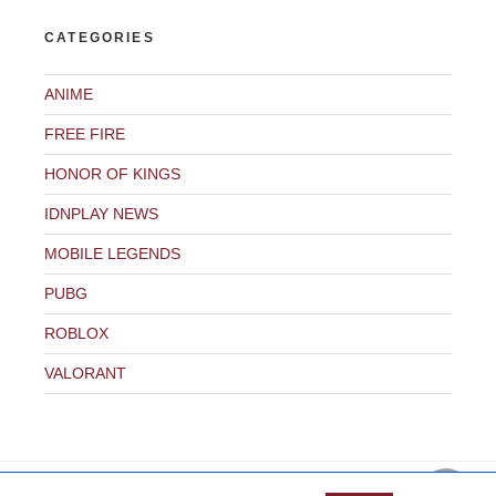
CATEGORIES
ANIME
FREE FIRE
HONOR OF KINGS
IDNPLAY NEWS
MOBILE LEGENDS
PUBG
ROBLOX
VALORANT