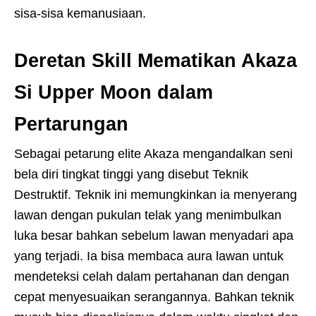
sisa-sisa kemanusiaan.
Deretan Skill Mematikan Akaza
Si Upper Moon dalam
Pertarungan
Sebagai petarung elite Akaza mengandalkan seni
bela diri tingkat tinggi yang disebut Teknik
Destruktif. Teknik ini memungkinkan ia menyerang
lawan dengan pukulan telak yang menimbulkan
luka besar bahkan sebelum lawan menyadari apa
yang terjadi. Ia bisa membaca aura lawan untuk
mendeteksi celah dalam pertahanan dan dengan
cepat menyesuaikan serangannya. Bahkan teknik