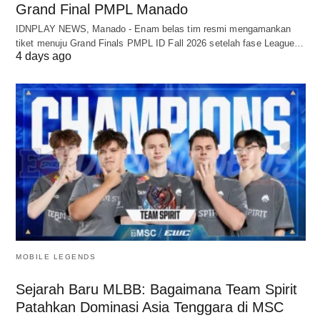
Grand Final PMPL Manado
IDNPLAY NEWS, Manado - Enam belas tim resmi mengamankan
tiket menuju Grand Finals PMPL ID Fall 2026 setelah fase League…
4 days ago
MOBILE LEGENDS
Sejarah Baru MLBB: Bagaimana Team Spirit
Patahkan Dominasi Asia Tenggara di MSC