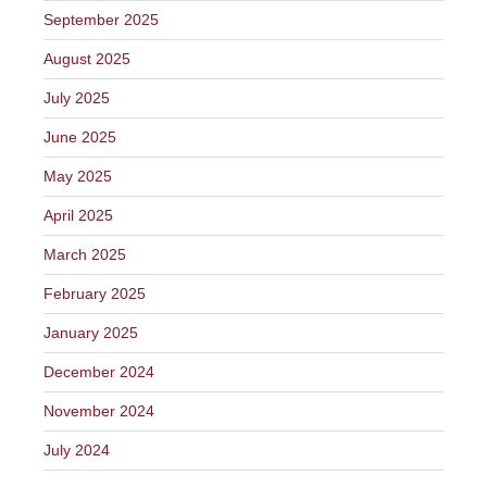
September 2025
August 2025
July 2025
June 2025
May 2025
April 2025
March 2025
February 2025
January 2025
December 2024
November 2024
July 2024