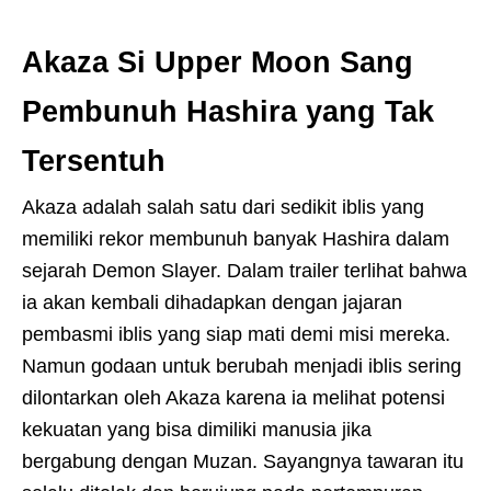
Akaza Si Upper Moon Sang
Pembunuh Hashira yang Tak
Tersentuh
Akaza adalah salah satu dari sedikit iblis yang
memiliki rekor membunuh banyak Hashira dalam
sejarah Demon Slayer. Dalam trailer terlihat bahwa
ia akan kembali dihadapkan dengan jajaran
pembasmi iblis yang siap mati demi misi mereka.
Namun godaan untuk berubah menjadi iblis sering
dilontarkan oleh Akaza karena ia melihat potensi
kekuatan yang bisa dimiliki manusia jika
bergabung dengan Muzan. Sayangnya tawaran itu