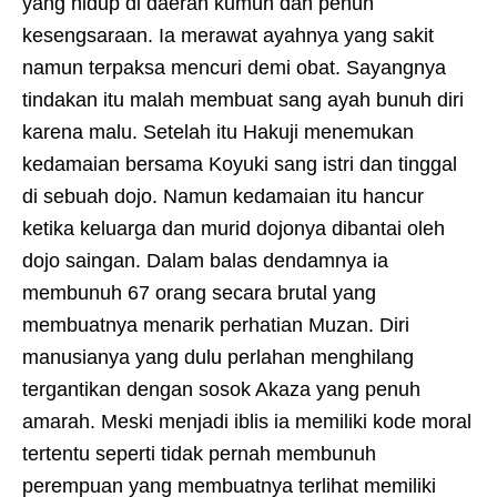
yang hidup di daerah kumuh dan penuh
kesengsaraan. Ia merawat ayahnya yang sakit
namun terpaksa mencuri demi obat. Sayangnya
tindakan itu malah membuat sang ayah bunuh diri
karena malu. Setelah itu Hakuji menemukan
kedamaian bersama Koyuki sang istri dan tinggal
di sebuah dojo. Namun kedamaian itu hancur
ketika keluarga dan murid dojonya dibantai oleh
dojo saingan. Dalam balas dendamnya ia
membunuh 67 orang secara brutal yang
membuatnya menarik perhatian Muzan. Diri
manusianya yang dulu perlahan menghilang
tergantikan dengan sosok Akaza yang penuh
amarah. Meski menjadi iblis ia memiliki kode moral
tertentu seperti tidak pernah membunuh
perempuan yang membuatnya terlihat memiliki