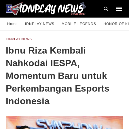
Home
IDNPLAY NEWS
MOBILE LEGENDS
HONOR OF K
IDNPLAY NEWS
Type
Ibnu Riza Kembali
your
searc
query
Nahkodai IESPA,
and
hit
enter:
Momentum Baru untuk
Perkembangan Esports
Indonesia