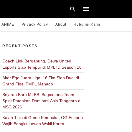
ANIME
Privacy Policy
About
Hubungi Kami
Type
RECENT POSTS
your
search
query
Coach Link Bergabung, Dewa United
and
Esports Siap Tempur di MPL ID Season 18
hit
enter:
Alter Ego Juara Liga, 16 Tim Siap Duel di
Grand Final PMPL Manado
Sejarah Baru MLBB: Bagaimana Team
Spirit Patahkan Dominasi Asia Tenggara di
MSC 2026
Kalah Tipis di Game Pembuka, OG Esports
Wajib Bangkit Lawan Wakil Korea