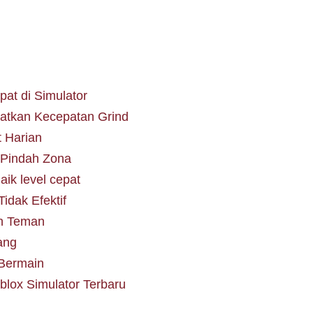
at di Simulator
katkan Kecepatan Grind
 Harian
u Pindah Zona
aik level cepat
idak Efektif
an Teman
ang
Bermain
lox Simulator Terbaru