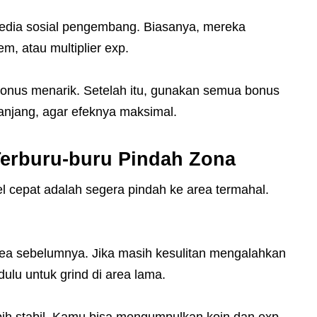
dia sosial pengembang. Biasanya, mereka
m, atau multiplier exp.
 bonus menarik. Setelah itu, gunakan semua bonus
anjang, agar efeknya maksimal.
Terburu-buru Pindah Zona
l cepat adalah segera pindah ke area termahal.
rea sebelumnya. Jika masih kesulitan mengalahkan
dulu untuk grind di area lama.
ebih stabil. Kamu bisa mengumpulkan koin dan exp