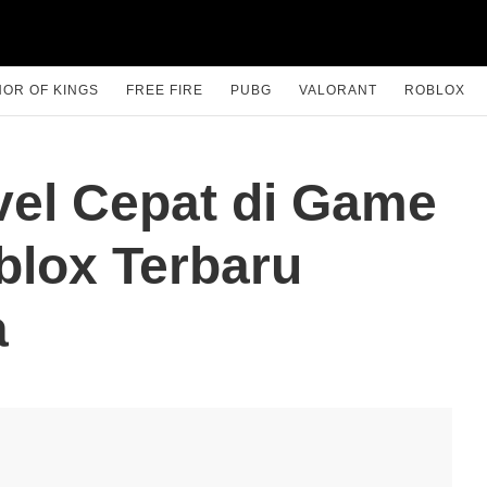
OR OF KINGS
FREE FIRE
PUBG
VALORANT
ROBLOX
vel Cepat di Game
blox Terbaru
a