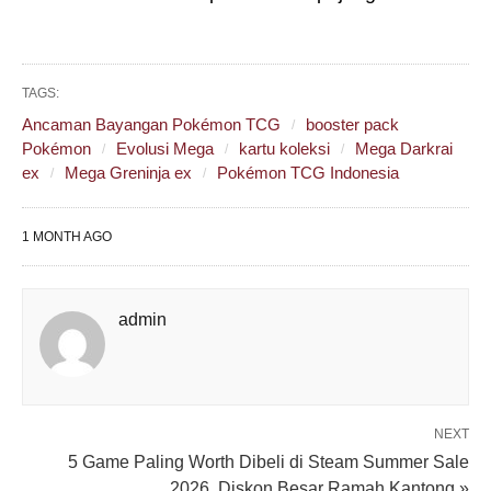
TAGS:
Ancaman Bayangan Pokémon TCG
booster pack
Pokémon
Evolusi Mega
kartu koleksi
Mega Darkrai
ex
Mega Greninja ex
Pokémon TCG Indonesia
1 MONTH AGO
admin
NEXT
5 Game Paling Worth Dibeli di Steam Summer Sale
2026, Diskon Besar Ramah Kantong »