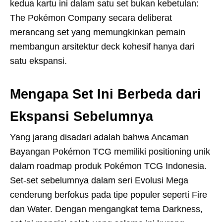
kedua kartu ini dalam satu set bukan kebetulan:
The Pokémon Company secara deliberat
merancang set yang memungkinkan pemain
membangun arsitektur deck kohesif hanya dari
satu ekspansi.
Mengapa Set Ini Berbeda dari
Ekspansi Sebelumnya
Yang jarang disadari adalah bahwa Ancaman
Bayangan Pokémon TCG memiliki positioning unik
dalam roadmap produk Pokémon TCG Indonesia.
Set-set sebelumnya dalam seri Evolusi Mega
cenderung berfokus pada tipe populer seperti Fire
dan Water. Dengan mengangkat tema Darkness,