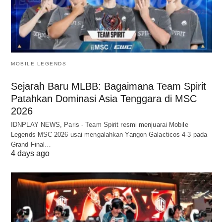
MOBILE LEGENDS
Sejarah Baru MLBB: Bagaimana Team Spirit
Patahkan Dominasi Asia Tenggara di MSC
2026
IDNPLAY NEWS, Paris - Team Spirit resmi menjuarai Mobile
Legends MSC 2026 usai mengalahkan Yangon Galacticos 4-3 pada
Grand Final…
4 days ago