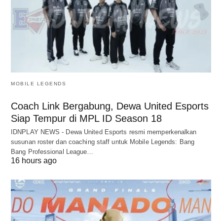
MOBILE LEGENDS
Coach Link Bergabung, Dewa United Esports
Siap Tempur di MPL ID Season 18
IDNPLAY NEWS - Dewa United Esports resmi memperkenalkan
susunan roster dan coaching staff untuk Mobile Legends: Bang
Bang Professional League…
16 hours ago