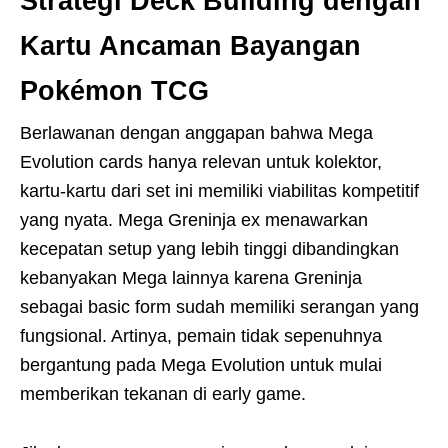
Strategi Deck Building dengan
Kartu Ancaman Bayangan
Pokémon TCG
Berlawanan dengan anggapan bahwa Mega
Evolution cards hanya relevan untuk kolektor,
kartu-kartu dari set ini memiliki viabilitas kompetitif
yang nyata. Mega Greninja ex menawarkan
kecepatan setup yang lebih tinggi dibandingkan
kebanyakan Mega lainnya karena Greninja
sebagai basic form sudah memiliki serangan yang
fungsional. Artinya, pemain tidak sepenuhnya
bergantung pada Mega Evolution untuk mulai
memberikan tekanan di early game.