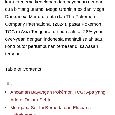
kartu bertema kegelapan dan bayangan dengan
dua bintang utama: Mega Greninja ex dan Mega
Darkrai ex. Menurut data dari The Pokémon
Company International (2024), pasar Pokémon
TCG di Asia Tenggara tumbuh sekitar 28% year-
over-year, dengan Indonesia menjadi salah satu
kontributor pertumbuhan terbesar di kawasan
tersebut.
Table of Contents
Ancaman Bayangan Pokémon TCG: Apa yang
Ada di Dalam Set Ini
Mengapa Set Ini Berbeda dari Ekspansi