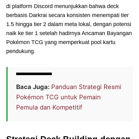
di platform Discord menunjukkan bahwa deck
berbasis Darkrai secara konsisten menempati tier
1.5 hingga tier 2 dalam meta lokal, dengan potensi
naik ke tier 1 setelah hadirnya Ancaman Bayangan
Pokémon TCG yang memperkuat pool kartu
pendukung.
Baca Juga:
Panduan Strategi Resmi
Pokémon TCG untuk Pemain
Pemula dan Kompetitif