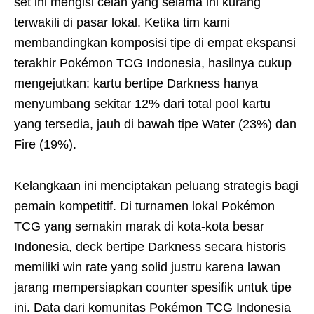
set ini mengisi celah yang selama ini kurang
terwakili di pasar lokal. Ketika tim kami
membandingkan komposisi tipe di empat ekspansi
terakhir Pokémon TCG Indonesia, hasilnya cukup
mengejutkan: kartu bertipe Darkness hanya
menyumbang sekitar 12% dari total pool kartu
yang tersedia, jauh di bawah tipe Water (23%) dan
Fire (19%).
Kelangkaan ini menciptakan peluang strategis bagi
pemain kompetitif. Di turnamen lokal Pokémon
TCG yang semakin marak di kota-kota besar
Indonesia, deck bertipe Darkness secara historis
memiliki win rate yang solid justru karena lawan
jarang mempersiapkan counter spesifik untuk tipe
ini. Data dari komunitas Pokémon TCG Indonesia