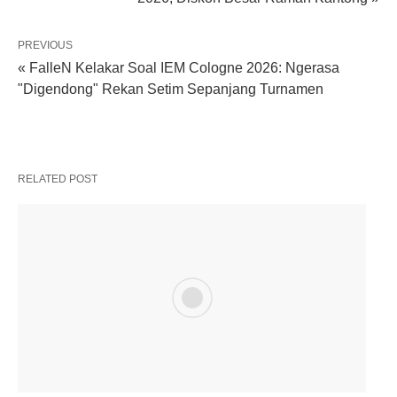
PREVIOUS
« FalleN Kelakar Soal IEM Cologne 2026: Ngerasa
"Digendong" Rekan Setim Sepanjang Turnamen
RELATED POST