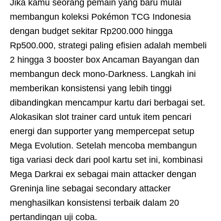
Jika kamu seorang pemain yang baru mulai
membangun koleksi Pokémon TCG Indonesia
dengan budget sekitar Rp200.000 hingga
Rp500.000, strategi paling efisien adalah membeli
2 hingga 3 booster box Ancaman Bayangan dan
membangun deck mono-Darkness. Langkah ini
memberikan konsistensi yang lebih tinggi
dibandingkan mencampur kartu dari berbagai set.
Alokasikan slot trainer card untuk item pencari
energi dan supporter yang mempercepat setup
Mega Evolution. Setelah mencoba membangun
tiga variasi deck dari pool kartu set ini, kombinasi
Mega Darkrai ex sebagai main attacker dengan
Greninja line sebagai secondary attacker
menghasilkan konsistensi terbaik dalam 20
pertandingan uji coba.