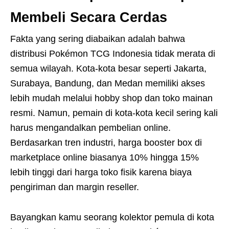
Membeli Secara Cerdas
Fakta yang sering diabaikan adalah bahwa
distribusi Pokémon TCG Indonesia tidak merata di
semua wilayah. Kota-kota besar seperti Jakarta,
Surabaya, Bandung, dan Medan memiliki akses
lebih mudah melalui hobby shop dan toko mainan
resmi. Namun, pemain di kota-kota kecil sering kali
harus mengandalkan pembelian online.
Berdasarkan tren industri, harga booster box di
marketplace online biasanya 10% hingga 15%
lebih tinggi dari harga toko fisik karena biaya
pengiriman dan margin reseller.
Bayangkan kamu seorang kolektor pemula di kota