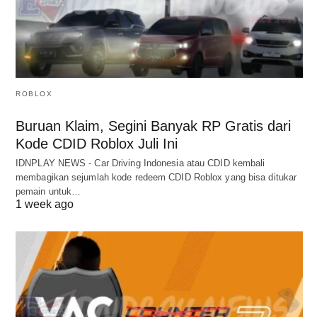
ROBLOX
Buruan Klaim, Segini Banyak RP Gratis dari
Kode CDID Roblox Juli Ini
IDNPLAY NEWS - Car Driving Indonesia atau CDID kembali
membagikan sejumlah kode redeem CDID Roblox yang bisa ditukar
pemain untuk…
1 week ago