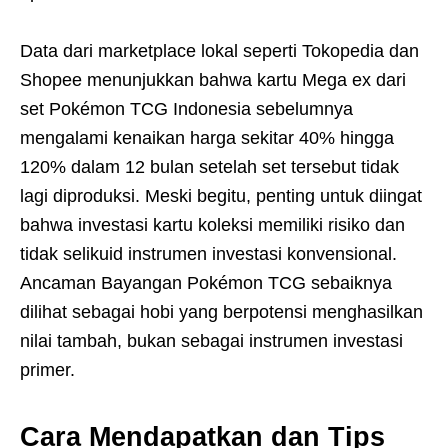
Data dari marketplace lokal seperti Tokopedia dan
Shopee menunjukkan bahwa kartu Mega ex dari
set Pokémon TCG Indonesia sebelumnya
mengalami kenaikan harga sekitar 40% hingga
120% dalam 12 bulan setelah set tersebut tidak
lagi diproduksi. Meski begitu, penting untuk diingat
bahwa investasi kartu koleksi memiliki risiko dan
tidak selikuid instrumen investasi konvensional.
Ancaman Bayangan Pokémon TCG sebaiknya
dilihat sebagai hobi yang berpotensi menghasilkan
nilai tambah, bukan sebagai instrumen investasi
primer.
Cara Mendapatkan dan Tips