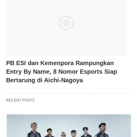
PB ESI dan Kemenpora Rampungkan
Entry By Name, 8 Nomor Esports Siap
Bertarung di Aichi-Nagoya
RECENT POSTS