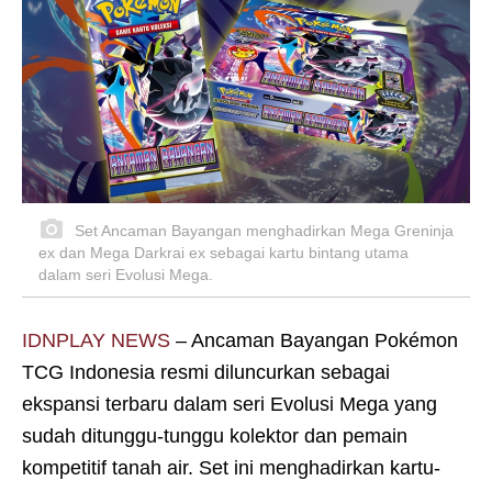
Set Ancaman Bayangan menghadirkan Mega Greninja
ex dan Mega Darkrai ex sebagai kartu bintang utama
dalam seri Evolusi Mega.
IDNPLAY NEWS
– Ancaman Bayangan Pokémon
TCG Indonesia resmi diluncurkan sebagai
ekspansi terbaru dalam seri Evolusi Mega yang
sudah ditunggu-tunggu kolektor dan pemain
kompetitif tanah air. Set ini menghadirkan kartu-