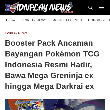
Home
IDNPLAY NEWS
MOBILE LEGENDS
HONOR OF K
IDNPLAY NEWS
Type
Booster Pack Ancaman
your
searc
query
Bayangan Pokémon TCG
and
hit
enter:
Indonesia Resmi Hadir,
Bawa Mega Greninja ex
hingga Mega Darkrai ex