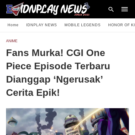
Home
IDNPLAY NEWS
MOBILE LEGENDS
HONOR OF K
ANIME
Type
Fans Murka! CGI One
your
searc
query
Piece Episode Terbaru
and
hit
enter:
Dianggap ‘Ngerusak’
Cerita Epik!