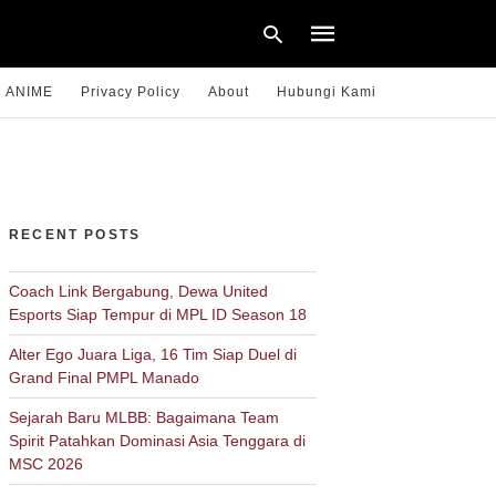
ANIME
Privacy Policy
About
Hubungi Kami
Type
your
search
query
RECENT POSTS
and
hit
enter:
Coach Link Bergabung, Dewa United
Esports Siap Tempur di MPL ID Season 18
Alter Ego Juara Liga, 16 Tim Siap Duel di
Grand Final PMPL Manado
Sejarah Baru MLBB: Bagaimana Team
Spirit Patahkan Dominasi Asia Tenggara di
MSC 2026