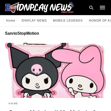
Home
IDNPLAY NEWS
MOBILE LEGENDS
HONOR OF K
SanrioStopMotion
Type
your
searc
query
and
hit
enter:
ANIME