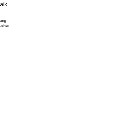
aik
yang
 Anime