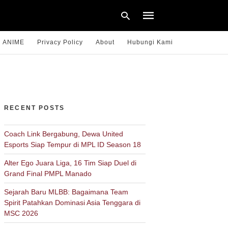
ANIME
Privacy Policy
About
Hubungi Kami
Type
your
search
query
RECENT POSTS
and
hit
enter:
Coach Link Bergabung, Dewa United
Esports Siap Tempur di MPL ID Season 18
Alter Ego Juara Liga, 16 Tim Siap Duel di
Grand Final PMPL Manado
Sejarah Baru MLBB: Bagaimana Team
Spirit Patahkan Dominasi Asia Tenggara di
MSC 2026