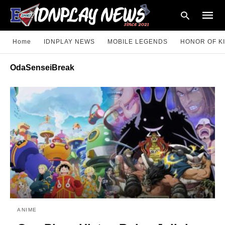
Home
IDNPLAY NEWS
MOBILE LEGENDS
HONOR OF K
OdaSenseiBreak
Type
your
searc
query
and
hit
enter:
ANIME