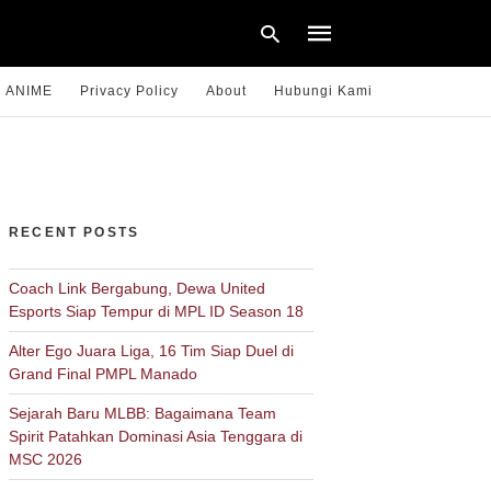
ANIME
Privacy Policy
About
Hubungi Kami
Type
your
search
query
RECENT POSTS
and
hit
enter:
Coach Link Bergabung, Dewa United
Esports Siap Tempur di MPL ID Season 18
Alter Ego Juara Liga, 16 Tim Siap Duel di
Grand Final PMPL Manado
Sejarah Baru MLBB: Bagaimana Team
Spirit Patahkan Dominasi Asia Tenggara di
MSC 2026