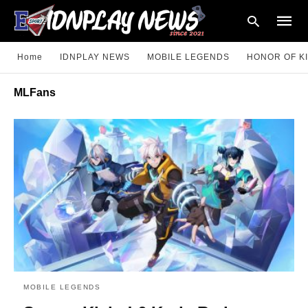
Home
IDNPLAY NEWS
MOBILE LEGENDS
HONOR OF K
MLFans
Type
your
searc
query
and
hit
enter:
MOBILE LEGENDS