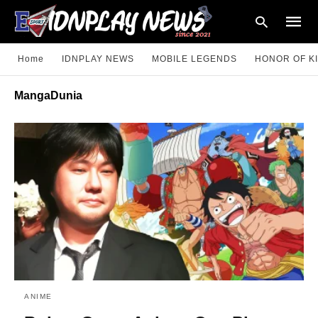
Home
IDNPLAY NEWS
MOBILE LEGENDS
HONOR OF K
MangaDunia
Type
your
searc
query
and
hit
enter:
ANIME