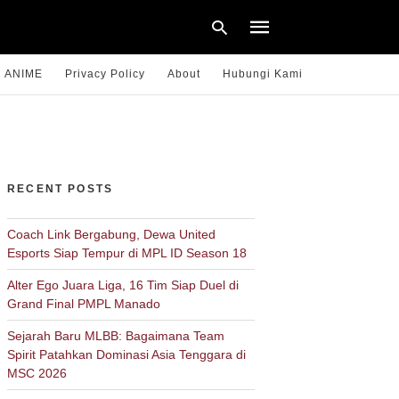
ANIME
Privacy Policy
About
Hubungi Kami
Type
your
search
query
RECENT POSTS
and
hit
enter:
Coach Link Bergabung, Dewa United
Esports Siap Tempur di MPL ID Season 18
Alter Ego Juara Liga, 16 Tim Siap Duel di
Grand Final PMPL Manado
Sejarah Baru MLBB: Bagaimana Team
Spirit Patahkan Dominasi Asia Tenggara di
MSC 2026