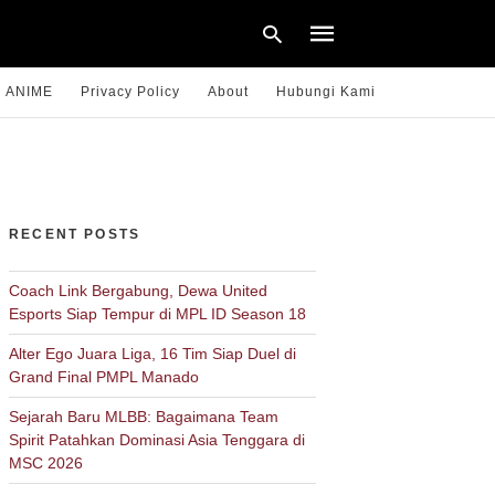
ANIME
Privacy Policy
About
Hubungi Kami
Type
your
search
query
RECENT POSTS
and
hit
enter:
Coach Link Bergabung, Dewa United
Esports Siap Tempur di MPL ID Season 18
Alter Ego Juara Liga, 16 Tim Siap Duel di
Grand Final PMPL Manado
Sejarah Baru MLBB: Bagaimana Team
Spirit Patahkan Dominasi Asia Tenggara di
MSC 2026