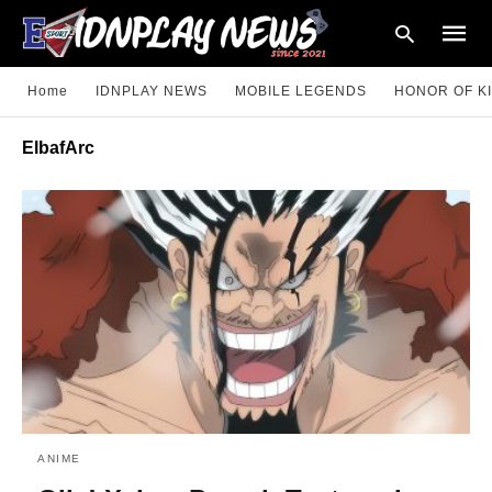
Home
IDNPLAY NEWS
MOBILE LEGENDS
HONOR OF K
ElbafArc
Type
your
searc
query
and
hit
enter:
ANIME