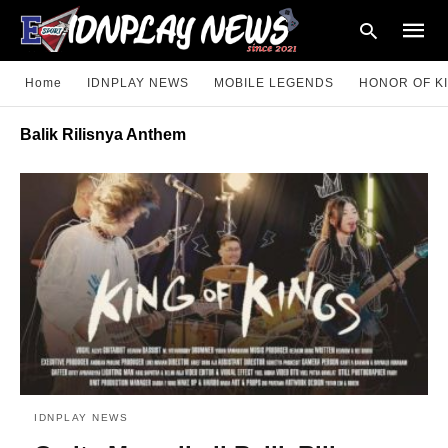
Home
IDNPLAY NEWS
MOBILE LEGENDS
HONOR OF K
Balik Rilisnya Anthem
Type
your
searc
query
and
hit
enter:
IDNPLAY NEWS