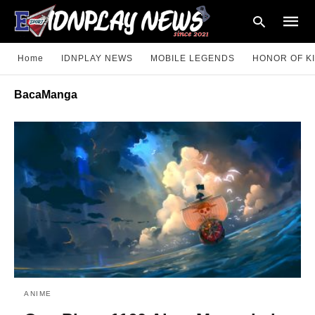
Home
IDNPLAY NEWS
MOBILE LEGENDS
HONOR OF K
BacaManga
Type
your
searc
query
and
hit
enter:
ANIME