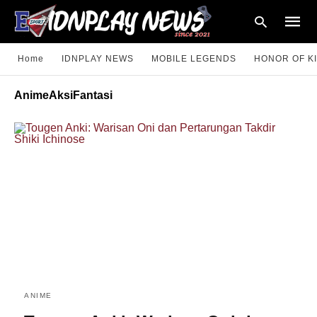
Home
IDNPLAY NEWS
MOBILE LEGENDS
HONOR OF K
AnimeAksiFantasi
Type
your
searc
query
and
hit
enter:
ANIME