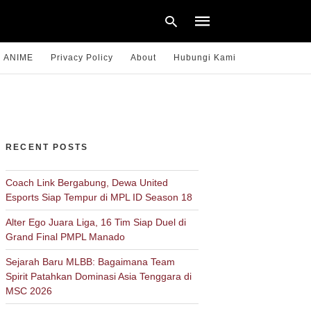
ANIME
Privacy Policy
About
Hubungi Kami
Type
your
search
query
RECENT POSTS
and
hit
enter:
Coach Link Bergabung, Dewa United
Esports Siap Tempur di MPL ID Season 18
Alter Ego Juara Liga, 16 Tim Siap Duel di
Grand Final PMPL Manado
Sejarah Baru MLBB: Bagaimana Team
Spirit Patahkan Dominasi Asia Tenggara di
MSC 2026