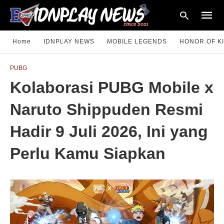
Home
IDNPLAY NEWS
MOBILE LEGENDS
HONOR OF K
PUBG
Type
Kolaborasi PUBG Mobile x
your
searc
query
Naruto Shippuden Resmi
and
hit
enter:
Hadir 9 Juli 2026, Ini yang
Perlu Kamu Siapkan