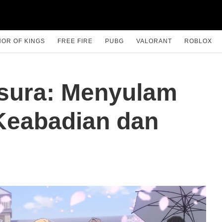
OR OF KINGS
FREE FIRE
PUBG
VALORANT
ROBLOX
Asura: Menyulam
Keabadian dan