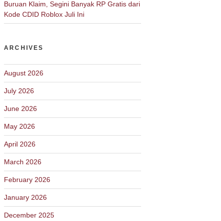
Buruan Klaim, Segini Banyak RP Gratis dari
Kode CDID Roblox Juli Ini
ARCHIVES
August 2026
July 2026
June 2026
May 2026
April 2026
March 2026
February 2026
January 2026
December 2025