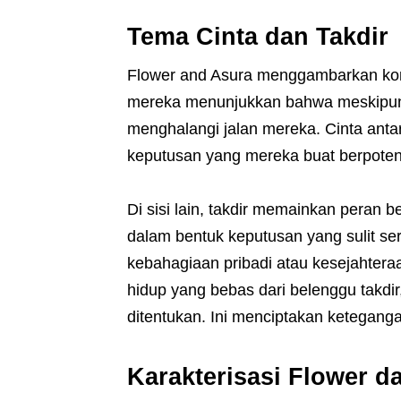
Tema Cinta dan Takdir
Flower and Asura menggambarkan konse
mereka menunjukkan bahwa meskipun 
menghalangi jalan mereka. Cinta anta
keputusan yang mereka buat berpote
Di sisi lain, takdir memainkan peran
dalam bentuk keputusan yang sulit se
kebahagiaan pribadi atau kesejahtera
hidup yang bebas dari belenggu takdir
ditentukan. Ini menciptakan ketegang
Karakterisasi Flower d