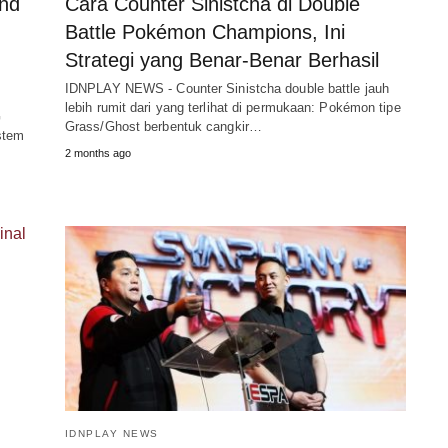
nd
Cara Counter Sinistcha di Double
Battle Pokémon Champions, Ini
Strategi yang Benar-Benar Berhasil
IDNPLAY NEWS - Counter Sinistcha double battle jauh
lebih rumit dari yang terlihat di permukaan: Pokémon tipe
G
Grass/Ghost berbentuk cangkir…
stem
2 months ago
IDNPLAY NEWS