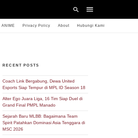
ANIME
Privacy Policy
About
Hubungi Kami
Type
your
search
query
RECENT POSTS
and
hit
enter:
Coach Link Bergabung, Dewa United
Esports Siap Tempur di MPL ID Season 18
Alter Ego Juara Liga, 16 Tim Siap Duel di
Grand Final PMPL Manado
Sejarah Baru MLBB: Bagaimana Team
Spirit Patahkan Dominasi Asia Tenggara di
MSC 2026