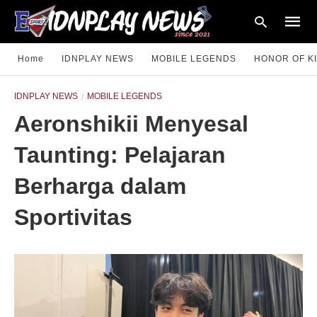
Home
IDNPLAY NEWS
MOBILE LEGENDS
HONOR OF K
IDNPLAY NEWS
MOBILE LEGENDS
Type
Aeronshikii Menyesal
your
searc
query
Taunting: Pelajaran
and
hit
enter:
Berharga dalam
Sportivitas