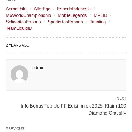
TAGS:
Aeronshikii
AlterEgo
EsportsIndonesia
M6WorldChampionship
MobileLegends
MPLID
SolidaritasEsports
SportivitasEsports
Taunting
TeamLiquidID
2 YEARS AGO
admin
NEXT
Info Bonus Top Up FF Edisi Imlek 2025: Klaim 100
Diamond Gratis! »
PREVIOUS