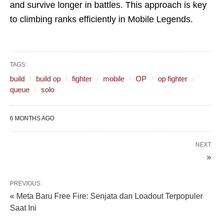
and survive longer in battles. This approach is key
to climbing ranks efficiently in Mobile Legends.
TAGS:
build
build op
fighter
mobile
OP
op fighter
queue
solo
6 MONTHS AGO
NEXT
»
PREVIOUS
« Meta Baru Free Fire: Senjata dan Loadout Terpopuler
Saat Ini