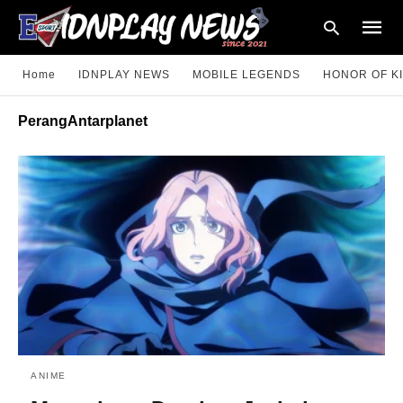
Home
IDNPLAY NEWS
MOBILE LEGENDS
HONOR OF K
PerangAntarplanet
Type
your
searc
query
and
hit
enter:
ANIME