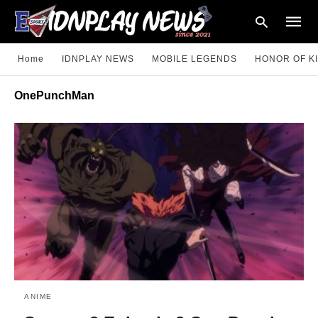
Home
IDNPLAY NEWS
MOBILE LEGENDS
HONOR OF K
OnePunchMan
Type
your
searc
query
and
hit
enter:
ANIME