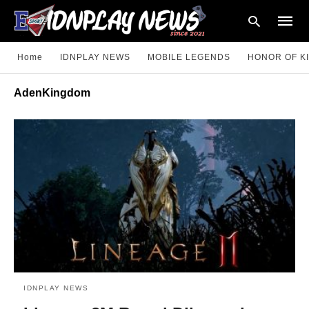
Home
IDNPLAY NEWS
MOBILE LEGENDS
HONOR OF K
AdenKingdom
Type
your
searc
query
and
hit
enter:
IDNPLAY NEWS